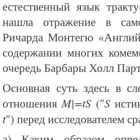
естественный язык тракт
нашла отражение в само
Ричарда Монтегю «Англий
содержании многих комем
очередь Барбары Холл Пар
Основная суть здесь в с
M|=tS
S
отношения
("
исти
t
") перед исследователем ср
а) Каким образом опред