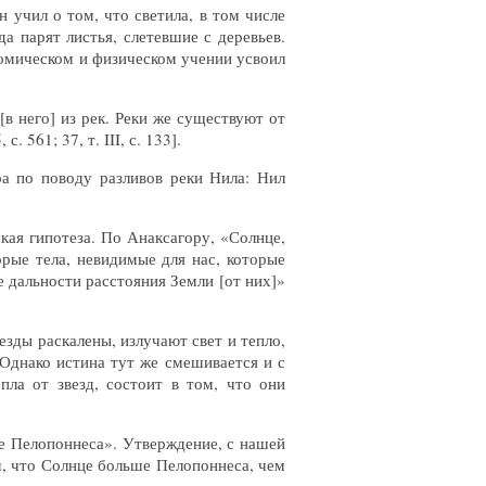
 учил о том, что светила, в том числе
а парят листья, слетевшие с деревьев.
номическом и физическом учении усвоил
в него] из рек. Реки же существуют от
 561; 37, т. III, с. 133].
а по поводу разливов реки Нила: Нил
кая гипотеза. По Анаксагору, «Солнце,
рые тела, невидимые для нас, которые
 дальности расстояния Земли [от них]»
езды раскалены, излучают свет и тепло,
 Однако истина тут же смешивается и с
ла от звезд, состоит в том, что они
е Пелопоннеса». Утверждение, с нашей
ом, что Солнце больше Пелопоннеса, чем