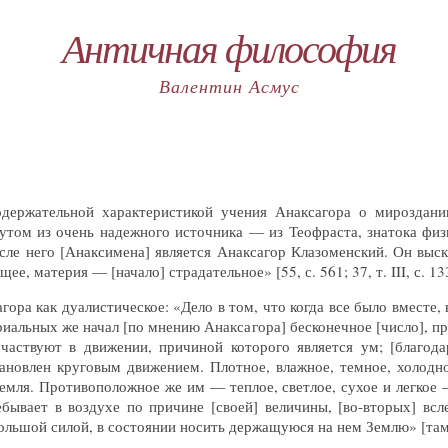
Античная философия
Валентин Асмус
ержательной характеристикой учения Анаксагора о мироздани
нутом из очень надежного источника — из Теофраста, знатока фи
ле него [Анаксимена] является Анаксагор Клазоменский. Он выск
е, материя — [начало] страдательное» [55, с. 561; 37, т. III, с. 13
ора как дуалистическое: «Дело в том, что когда все было вместе,
ериальных же начал [по мнению Анаксагора] бесконечное [число], пр
участвуют в движении, причиной которого является ум; [благод
ановлен круговым движением. Плотное, влажное, темное, холодно
 земля. Противоположное же им — теплое, светлое, сухое и легкое
ывает в воздухе по причине [своей] величины, [во-вторых] всле
большой силой, в состоянии носить держащуюся на нем Землю» [там