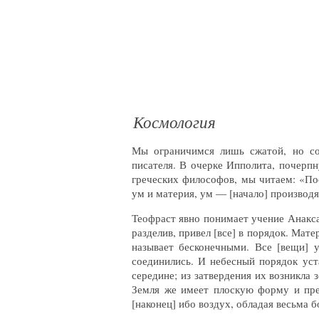
Космология
Мы ограничимся лишь сжатой, но сод
писателя. В очерке Ипполита, почерп
греческих философов, мы читаем: «Пос
ум и материя, ум — [начало] производяще
Теофраст явно понимает учение Анаксаг
разделив, привел [все] в порядок. Мат
называет бесконечными. Все [вещи] 
соединились. И небесный порядок уст
середине; из затвердения их возникла
Земля же имеет плоскую форму и преб
[наконец] ибо воздух, обладая весьма 