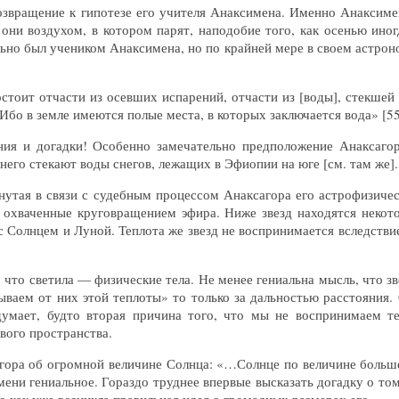
звращение к гипотезе его учителя Анаксимена. Именно Анаксимен
они воздухом, в котором парят, наподобие того, как осенью иногд
ьно был учеником Анаксимена, но по крайней мере в своем астро
стоит отчасти из осевших испарений, отчасти из [воды], стекшей [
бо в земле имеются полые места, в которых заключается вода» [55, с.
ния и догадки! Особенно замечательно предположение Анаксагор
 него стекают воды снегов, лежащих в Эфиопии на юге [см. там же].
утая в связи с судебным процессом Анаксагора его астрофизичес
охваченные круговращением эфира. Ниже звезд находятся некото
 Солнцем и Луной. Теплота же звезд не воспринимается вследствие
, что светила — физические тела. Не менее гениальна мысль, что зв
ваем от них этой теплоты» то только за дальностью расстояния.
умает, будто вторая причина того, что мы не воспринимаем теп
вого пространства.
агора об огромной величине Солнца: «…Солнце по величине больш
емени гениальное. Гораздо труднее впервые высказать догадку о т