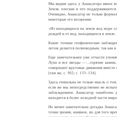
Мы видим здесь у Анаксагора явное во
Земля, плоские и что поддерживаются 
Очевидно, Анаксагор не только формал
некоторые его воззрения.
«Из находящихся на земле вод море со
дождей и от вод, находящихся в земле. И
Какие точные геофизические наблюде
летом делается полноводным, так как в
Еще замечательнее уже отчасти упомян
Луна и все звезды —…горячие камни, 
совершают круговые движения вместе с
[там же, с. 562; с. 133–134].
Здесь гениальна не только мысль о том
если же мы непосредственно не испыты
заблуждением. Анаксагор ошибочно д
находятся в более холодной части миро
Не менее замечательна догадка Анакс
точки зрения, наивное, но для того вр