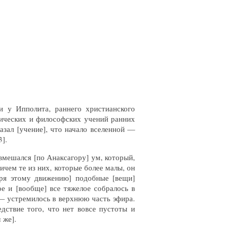
и у Ипполита, раннего христианского
зических и философских учений ранних
азал [учение], что начало вселенной —
3].
 вмешался [по Анаксагору] ум, который,
ичем те из них, которые более малы, он
аря этому движению] подобные [вещи]
е и [вообще] все тяжелое собралось в
 — устремилось в верхнюю часть эфира.
дствие того, что нет вовсе пустоты и
 же].