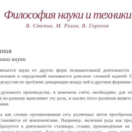
Философия науки и техники
В. Степин, М. Розов, В. Горохов
ания
аки науки
ичается наука от других форм познавательной деятельности ч
изнаков и определений оказывается довольно сложной задачей. 
искуссии по проблеме демаркации между ней и другими формами 
духовного производства, в конечном счёте, необходимо для то
я по-разному выполняют эту роль, и анализ этого различия являе
ания.
а как сложно организованная сеть различных актов преобразов
становятся её компонентами. Например, железная руда как пр
разуется в деятельности сталевара, станки, произведённые на
в другом производстве. Даже субъекты деятельности – люди, осущ