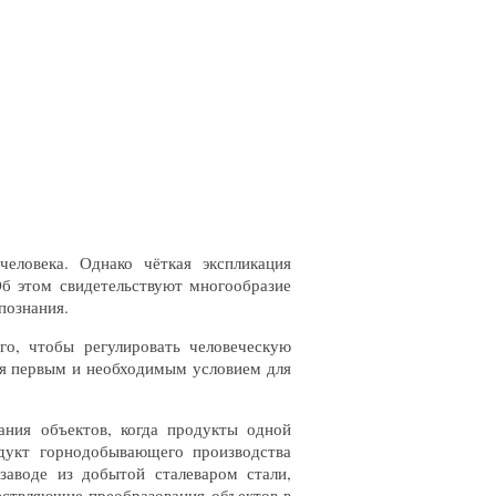
еловека. Однако чёткая экспликация
Об этом свидетельствуют многообразие
познания.
го, чтобы регулировать человеческую
тся первым и необходимым условием для
ания объектов, когда продукты одной
одукт горнодобывающего производства
 заводе из добытой сталеваром стали,
ествляющие преобразования объектов в